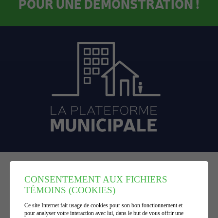
POUR UNE DÉMONSTRATION !
840-2757
TROIS-RIVIÈRES
819
CONSENTEMENT AUX FICHIERS
233-9688
BÉCANCOUR
819
TÉMOINS (COOKIES)
537-5121
SHAWINIGAN
819
Ce site Internet fait usage de cookies pour son bon fonctionnement et
1 866 293-8688
SANS FRAIS
pour analyser votre interaction avec lui, dans le but de vous offrir une