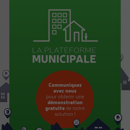
Communiquez
avec nous
pour obtenir une
démonstration
gratuite
de notre
solution !